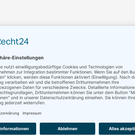
HDD075-GY6GD
Öl, Luft
1 1/2″ Rechtsewinde
Radial
350 RPM
Pmax: 350 bar