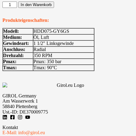
In den Warenkorb
Produkteigenschaften:
Modell:
HDD075-GY6GS
Medium:
Öl, Luft
Gewindeart:
1 1/2″ Linksgewinde
Anschluss:
Radial
Drehzahl:
350 RPM
Pmax:
Pmax: 350 bar
Tmax:
Tmax: 90°C
GIROL Germany
Am Wasserwerk 1
58840 Plettenberg
Ust.-ID: DE370009775
Kontakt
E-Mail: info@girol.eu