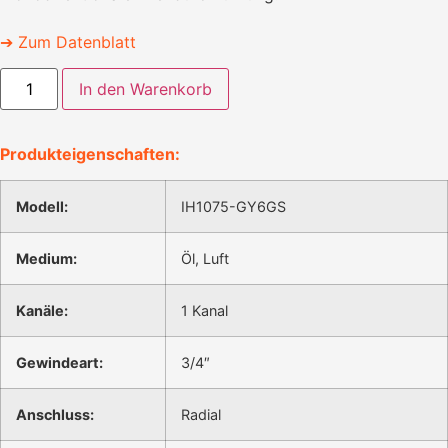
➔ Zum Datenblatt
IH1075-
In den Warenkorb
GY6GS
Menge
Produkteigenschaften:
Modell:
IH1075-GY6GS
Medium:
Öl, Luft
Kanäle:
1 Kanal
Gewindeart:
3/4″
Anschluss:
Radial