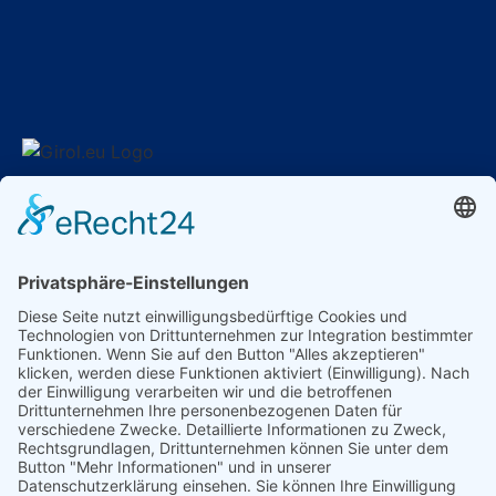
GIROL Germany
Am Wasserwerk 1
58840 Plettenberg
Ust.-ID: DE370009775
Kontakt
E-Mail: info@girol.eu