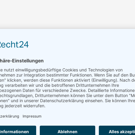
IH6075-GS6LS
Öl, Luft
3/4″
Radial
100 RPM