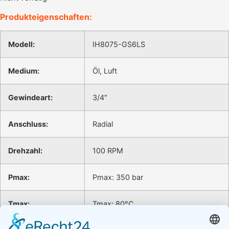
Produkteigenschaften:
Modell:
IH8075-GS6LS
Medium:
Öl, Luft
Gewindeart:
3/4″
Anschluss:
Radial
Drehzahl:
100 RPM
Pmax:
Pmax: 350 bar
Tmax:
Tmax: 80°C