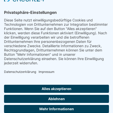
GIROL Germany
Am Wasserwerk 1
58840 Plettenberg
Ust.-ID: DE370009775
Kontakt
Tel.: +49 (0) 160 – 500 72 99
E-Mail: info@girol.eu
Rechtliches
Impressum
Datenschutz
AGBs
Widerrufsrecht
Versand