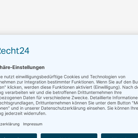
KMS050-GY6GS
Öl, Wasser
1 Kanal
1/2″ Linksgewinde
Axial / Radial