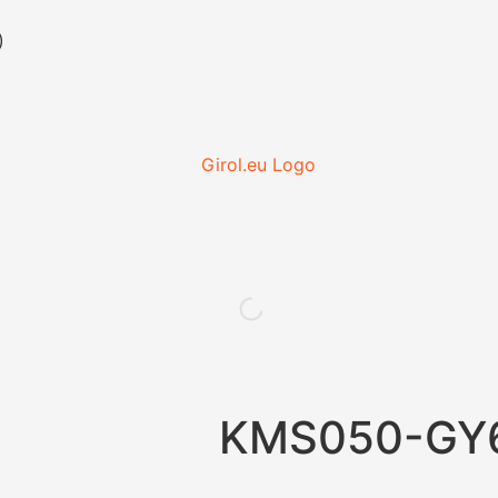
)
KMS050-GY