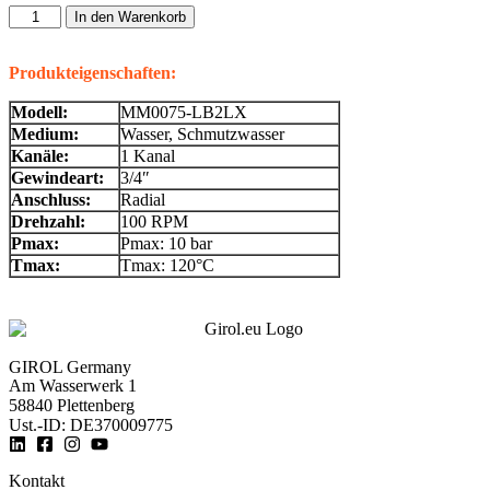
In den Warenkorb
Produkteigenschaften:
Modell:
MM0075-LB2LX
Medium:
Wasser, Schmutzwasser
Kanäle:
1 Kanal
Gewindeart:
3/4″
Anschluss:
Radial
Drehzahl:
100 RPM
Pmax:
Pmax: 10 bar
Tmax:
Tmax: 120°C
GIROL Germany
Am Wasserwerk 1
58840 Plettenberg
Ust.-ID: DE370009775
Kontakt