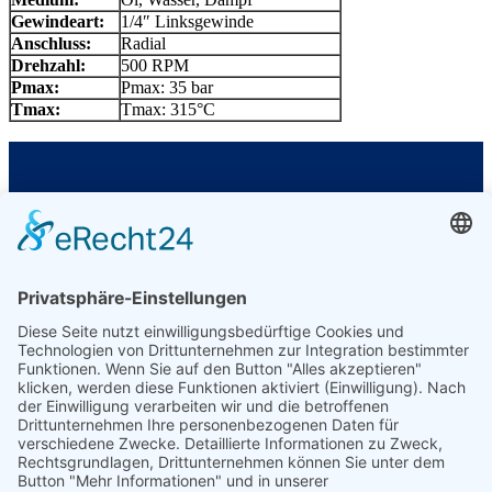
Gewindeart:
1/4″ Linksgewinde
Anschluss:
Radial
Drehzahl:
500 RPM
Pmax:
Pmax: 35 bar
Tmax:
Tmax: 315°C
GIROL Germany
Am Wasserwerk 1
58840 Plettenberg
Ust.-ID: DE370009775
Kontakt
E-Mail: info@girol.eu