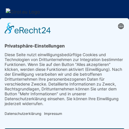
GIROL Germany
Am Wasserwerk 1
58840 Plettenberg
Ust.-ID: DE370009775
Kontakt
E-Mail: info@girol.eu
Rechtliches
Impressum
Datenschutz
AGBs