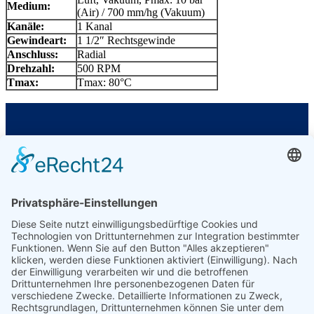
Medium:
(Air) / 700 mm/hg (Vakuum)
Kanäle:
1 Kanal
Gewindeart:
1 1/2″ Rechtsgewinde
Anschluss:
Radial
Drehzahl:
500 RPM
Tmax:
Tmax: 80°C
GIROL Germany
Am Wasserwerk 1
58840 Plettenberg
Ust.-ID: DE370009775
Kontakt
E-Mail: info@girol.eu