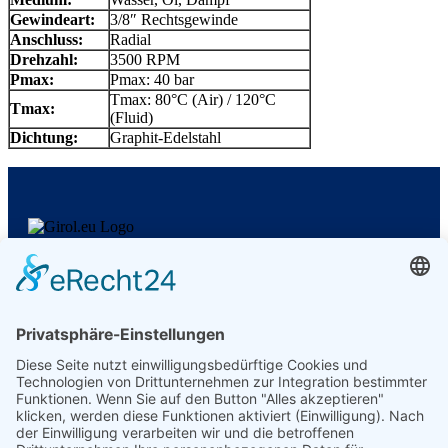
Gewindeart:
3/8″ Rechtsgewinde
Anschluss:
Radial
Drehzahl:
3500 RPM
Pmax:
Pmax: 40 bar
Tmax: 80°C (Air) / 120°C
Tmax:
(Fluid)
Dichtung:
Graphit-Edelstahl
GIROL Germany
Am Wasserwerk 1
58840 Plettenberg
Ust.-ID: DE370009775
Kontakt