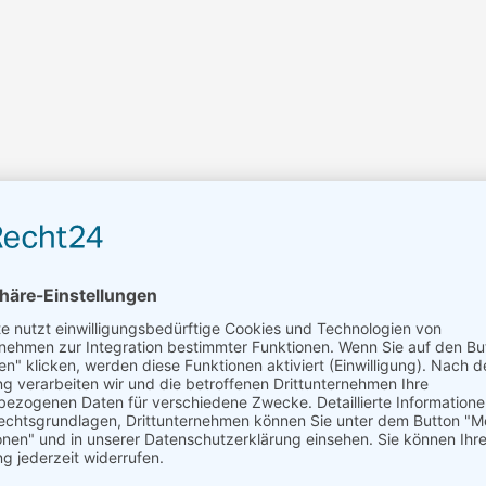
UMS250-GC3GS
Wasser, Öl, Dampf, Vakuum, Luft, Gas
1 Kanal
2 1/2″ Linksgewinde