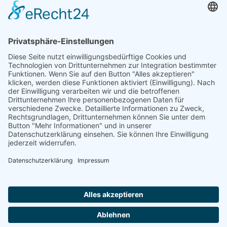
Gewindeart:
1″ Rechtsgewinde
Anschluss:
Radial
Drehzahl:
2000 RPM
Pmax:
Pmax: 20 bar
Tmax: 80°C (Air) / 120°C
Tmax:
(Fluid)
Dichtung:
Siliziumkarbid
GIROL Germany
Am Wasserwerk 1
58840 Plettenberg
Ust.-ID: DE370009775
Kontakt
E-Mail: info@girol.eu
Rechtliches
Impressum
Datenschutz
AGBs