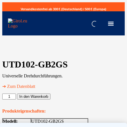
Versandkostenfrei ab 300 € (Deutschland) / 500 € (Europa)
UTD102-GB2GS
Universelle Drehdurchführungen.
➔ Zum Datenblatt
In den Warenkorb
Produkteigenschaften:
Modell:
UTD102-GB2GS
Medium:
Öl, Schmutzwasser