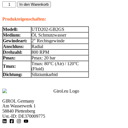
In den Warenkorb
Produkteigenschaften:
Modell:
UTD202-GB2GS
Medium:
Öl, Schmutzwasser
Gewindeart:
2″ Rechtsgewinde
Anschluss:
Radial
Drehzahl:
800 RPM
Pmax:
Pmax: 20 bar
Tmax: 80°C (Air) / 120°C
Tmax:
(Fluid)
Dichtung:
Siliziumkarbid
GIROL Germany
Am Wasserwerk 1
58840 Plettenberg
Ust.-ID: DE370009775