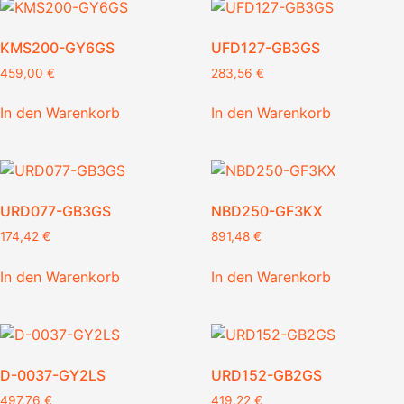
KMS200-GY6GS
UFD127-GB3GS
459,00
€
283,56
€
In den Warenkorb
In den Warenkorb
URD077-GB3GS
NBD250-GF3KX
174,42
€
891,48
€
In den Warenkorb
In den Warenkorb
D-0037-GY2LS
URD152-GB2GS
497,76
€
419,22
€