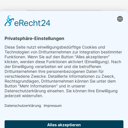
1
2
3
4
…
9
10
11
→
GIROL Germany
Am Wasserwerk 1
58840 Plettenberg
Ust.-ID: DE370009775
Kontakt
E-Mail: info@girol.eu
Rechtliches
Impressum
Datenschutz