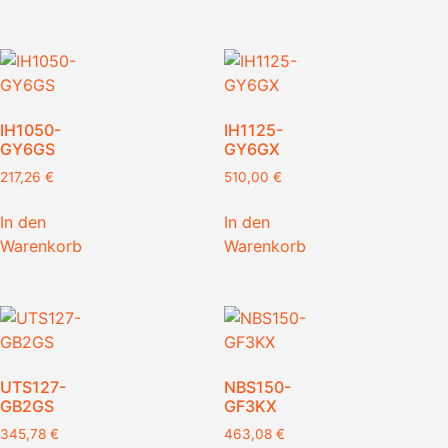
IH1050-
IH1125-
GY6GS
GY6GX
217,26
€
510,00
€
In den
In den
Warenkorb
Warenkorb
UTS127-
NBS150-
GB2GS
GF3KX
345,78
€
463,08
€