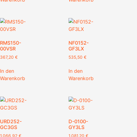
RMS150-
NF0152-
00VSR
GF3LX
367,20
€
535,50
€
In den
In den
Warenkorb
Warenkorb
URD252-
D-0100-
GC3GS
GY3LS
1.066,92
€
1.081,20
€