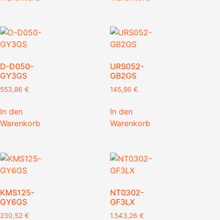
D-D050-
URS052-
GY3GS
GB2GS
553,86
€
145,86
€
In den
In den
Warenkorb
Warenkorb
KMS125-
NT0302-
GY6GS
GF3LX
230,52
€
1.543,26
€