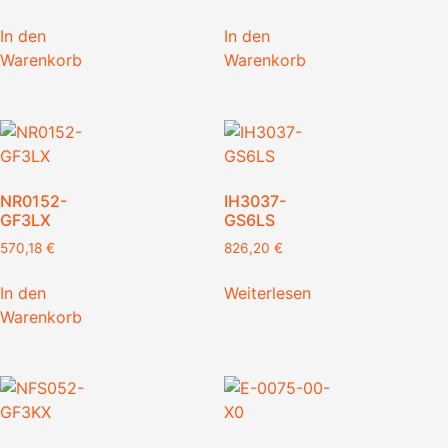
In den
In den
Warenkorb
Warenkorb
NR0152-
IH3037-
GF3LX
GS6LS
570,18
€
826,20
€
In den
Weiterlesen
Warenkorb