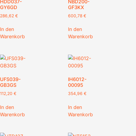
HDD037-
NBD200-
GY6GD
GF3KX
286,62
€
600,78
€
In den
In den
Warenkorb
Warenkorb
UFS039-
IH6012-
GB3GS
00095
112,20
€
354,96
€
In den
In den
Warenkorb
Warenkorb