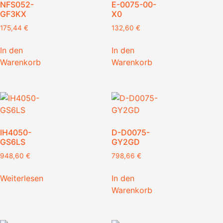
NFS052-
E-0075-00-
GF3KX
X0
175,44
€
132,60
€
In den
In den
Warenkorb
Warenkorb
IH4050-
D-D0075-
GS6LS
GY2GD
948,60
€
798,66
€
Weiterlesen
In den
Warenkorb