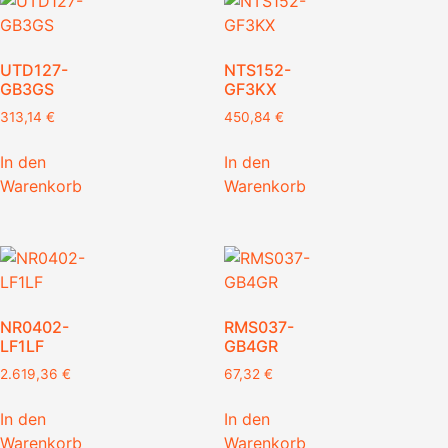
UTD127-
NTS152-
GB3GS
GF3KX
313,14
€
450,84
€
In den
In den
Warenkorb
Warenkorb
NR0402-
RMS037-
LF1LF
GB4GR
2.619,36
€
67,32
€
In den
In den
Warenkorb
Warenkorb