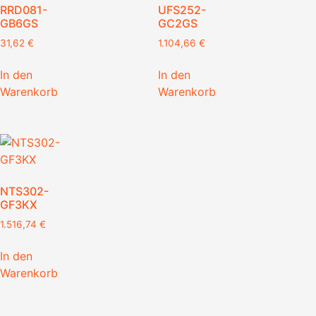
RRD081-
UFS252-
GB6GS
GC2GS
31,62
€
1.104,66
€
In den
In den
Warenkorb
Warenkorb
NTS302-
GF3KX
1.516,74
€
In den
Warenkorb