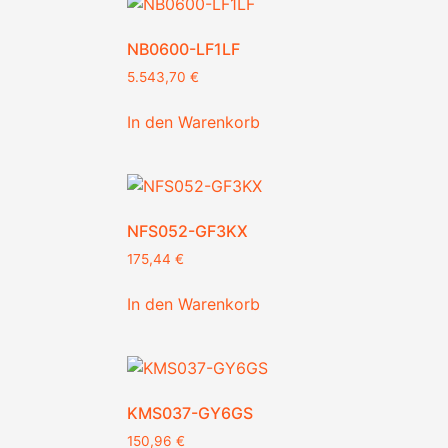
NB0600-LF1LF
5.543,70
€
In den Warenkorb
NFS052-GF3KX
175,44
€
In den Warenkorb
KMS037-GY6GS
150,96
€