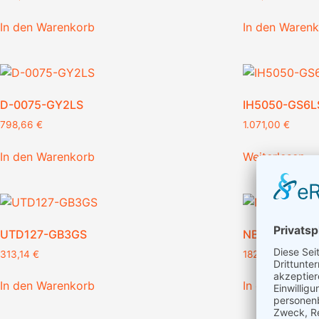
In den Warenkorb
In den Waren
D-0075-GY2LS
IH5050-GS6L
798,66
€
1.071,00
€
In den Warenkorb
Weiterlesen
UTD127-GB3GS
NBD075-GF3
313,14
€
182,58
€
In den Warenkorb
In den Waren