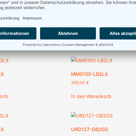
GS
D-D0037-GY2GS
497,76
€
korb
In den Warenkorb
LX
MM0100-LB2LX
255,00
€
korb
In den Warenkorb
LX
URD127-GB2GS