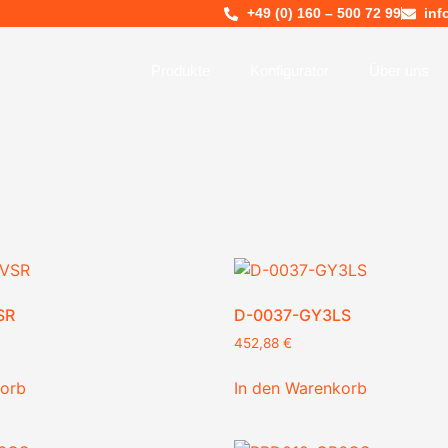
+49 (0) 160 – 500 72 99
inf
Produkte
Konfigurator
Über uns
SR
D-0037-GY3LS
452,88
€
korb
In den Warenkorb