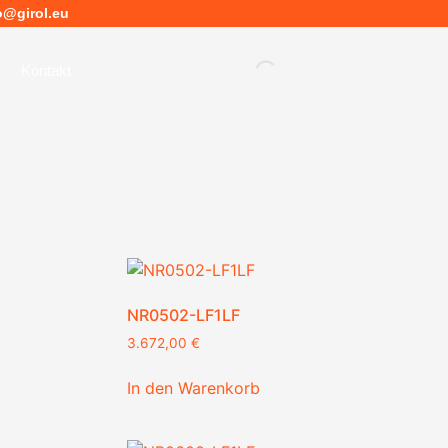
o@girol.eu
Kontakt
NR0502-LF1LF
3.672,00
€
In den Warenkorb