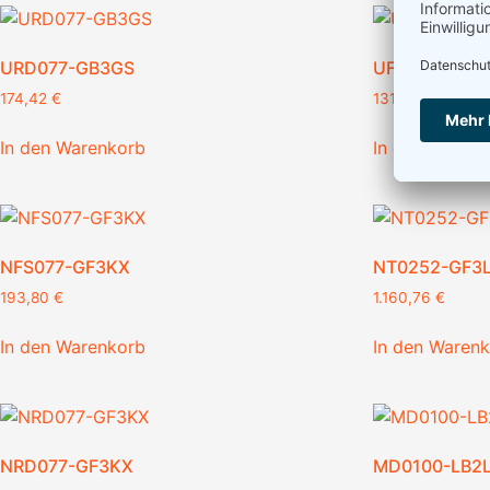
URD077-GB3GS
UFD052-GB3
174,42
€
131,58
€
In den Warenkorb
In den Waren
NFS077-GF3KX
NT0252-GF3
193,80
€
1.160,76
€
In den Warenkorb
In den Waren
NRD077-GF3KX
MD0100-LB2