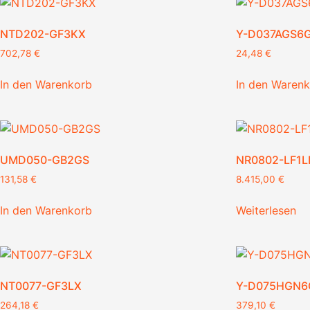
NTD202-GF3KX
Y-D037AGS6
702,78
€
24,48
€
In den Warenkorb
In den Waren
UMD050-GB2GS
NR0802-LF1L
131,58
€
8.415,00
€
In den Warenkorb
Weiterlesen
NT0077-GF3LX
Y-D075HGN6
264,18
€
379,10
€