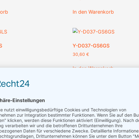
korb
In den Warenkorb
S
Y-D037-GS6GS
30,60
€
In den Warenkorb
KX
URS127-GB2GS
326,40
€
korb
In den Warenkorb