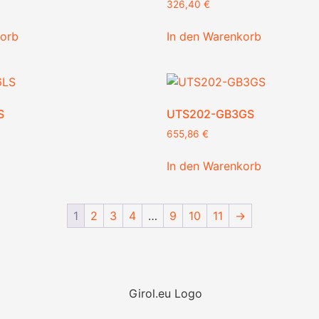
326,40
€
korb
In den Warenkorb
S
UTS202-GB3GS
655,86
€
In den Warenkorb
1
2
3
4
…
9
10
11
→