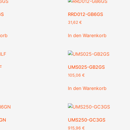
GS
RRD012-GB6GS
31,62
€
korb
In den Warenkorb
F
UMS025-GB2GS
105,06
€
In den Warenkorb
GN
UMS250-GC3GS
915,96
€